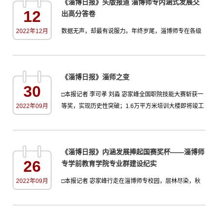
《淄博日报》头版报道 淄博师专内涵式发展交
教育活动的有网络思政教育品牌“易班”学生工作站学生干
12
出高分答卷
部，2022级班级心理委员、以及学生代表等，共175
人。学生处主要负责同志、院系辅导员代表和心理中心
2022年12月
​数据无声，却最有说服力。年终岁尾，淄博师专在各级
教师等11位学生...
各类大赛、活动中频频获奖，实现了获奖数量和获奖质
量的新突破，为学校内涵式发展交出高分答卷。在全国
大学生数学建模大赛中，该校获国家级一等奖2项，国家
《淄博日报》淄师之变
级二等奖1项，获一等奖的数量位列全省高职高专院校第
30
一位。数学建模竞赛是首批列入“高校学科竞赛排行榜”的
□本报记者 李可孝 刘淼 宓家峰全国职院技能大赛斩获一
竞赛之一。在全国职业院校早期教育专业保教技能竞赛
2022年09月
等奖，实现历史性突破；1.6万平方米培训大楼即将竣工
中，淄博师专...
投用，打造全市乃至全省教育系统最优培训地；0-6岁托
幼一体化幼儿园本月开园，开全市公办机构之先河；内
涵发展持续加速，“专升本”脚步渐行渐近……金秋时节，
《淄博日报》内涵发展捧起国赛奖杯——淄博师
淄博师专迎来了又一个沉甸甸的“丰收季”。作为本市唯一
26
专学前教育学院专业群建设纪实
师范类高校，淄博师专的发展一直引人关注。盘点近三
年发生的...
2022年09月
□本报记者 宓家峰行走在淄博师专校园，层林尽染，秋
菊争艳，秋色醉人。学前教育学院的教室里，老师正在
认真地授课，讲台下同学们目不斜视，认真听着课，仔
细做笔记，活力课堂呈现在记者眼前。“已经过去一段时