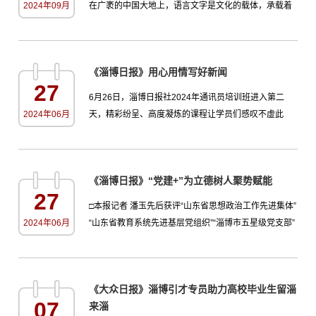
2024年09月
在广袤的中国大地上，语言文字是文化的载体，承载着
育形成规模宏大...
丰富的民族记忆与情感交流。普通话，作为国家通用语
言，不仅是各族人民沟通的桥梁，更是驱动经济发展、
促进社会和谐的关键力量。新时代新征程，作为一名新
《淄博日报》用心用情写好新闻
时代的大学生，更是身为淄博师范高等专科学校鲁喀志
27
愿服务队的一员，我们怀揣着炽热的责任感，参与普及
6月26日，淄博日报社2024年通讯员培训班进入第二
推广普通话的志愿活动中，通过普及国家通用语言文
2024年06月
天，精彩纷呈、高度凝炼的课程让学员们感叹不虚此
字，助力家乡及边疆少数...
行。6月26日上午，工人日报期刊部主任赵晓展为学员
授课。26日上午，工人日报期刊部主任赵晓展题为《用
心用情用力讲好“三工”故事》的讲座赢得了大家的阵阵掌
《淄博日报》“党建+”为立德树人聚势赋能
声。“真实是新闻的生命力，写好新闻报道要多一些生动
27
活泼，多一些通俗易懂，多一些亲近贴近，多一些共情
​□本报记者 潘玉先后获评“山东省思想政治工作先进集体”
倾听。”赵晓展结合部...
2024年06月
“山东省教育系统先进基层党组织”“淄博市五星级党支部”
……淄博师专数理系党支部自成立以来，精心打造“双培”
“双育”“双服务”三大亮点工程，深入探索“党建+”党员教育
管理模式，全情培育“大学生红十字应急救护队”宣讲培
《大众日报》淄博引才专员助力高校毕业生留淄
训、“童心追梦·以爱护航”志愿服务队、格物自然科普等
07
来淄
特色品牌活动，坚持以高质量党建引领高等...