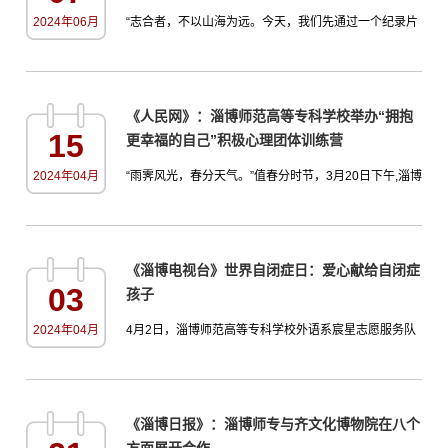
2024年06月
“志合者，不以山海为远。今天，我们先通过一个纪录片
感受下三千年泱泱齐风，深入了解淄博——这座齐长城
脚下城市的独特魅力。”5月30日，在山东理工大学“淄为
你—博未来”淄博城市推介会上，引才专员周静向在校生
《人民网》：淄博师范高等专科学校举办“拥抱
介绍淄博的人文、工业历史，希望更多学生了解淄博、
15
更幸福的自己”积极心理团体训练营
留在淄博。在淄博市，一场关于人才引进的创新实践如
火如荼。自2023年以来，淄博市不断探索和创新人才招
2024年04月
“雨霁风光，春分天气。”值春分时节，3月20日下午,淄博
引模式，已选拔...
师范高等专科学校在操场举办“我和春天有个约会”心沐春
光操场活力跑暨“拥抱更幸福的自己”积极心理团体训练营
开营仪式。随着哨声的响起，热身完毕的同学们在各自
《淄博电视台》世界自闭症日：爱心献给自闭症
小队长的带领下井然有序的前往场地中的四个打卡点。
03
孩子
在“幸运呼啦圈”打卡点中，同学们进行接力呼啦圈，随着
呼啦圈一次次的转动，甩走的是烦恼，迎回的是一阵阵
2024年04月
​4月2日，淄博师范高等专科学校外语系宸星志愿服务队
掌声...
的同学们早早来到了淄川区憨兜家园帮扶中心，与各界
志愿者一起开展“点亮星星 与爱同行”志愿服务活动，为
自闭症儿童送去了关爱与温情。嘹亮的歌声，唤起中华
《淄博日报》：淄博师专与齐文化博物院在八个
儿女的自豪和向往；优美的旋律，奏响中华民族伟大复
方面展开合作