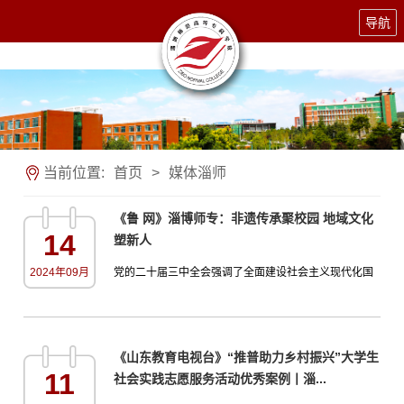
导航
当前位置:
首页
>
媒体淄师
《鲁 网》淄博师专：非遗传承聚校园 地域文化
14
塑新人
2024年09月
党的二十届三中全会强调了全面建设社会主义现代化国
家、实现中华民族伟大复兴的历史使命，特别突出了教
育、人才与文化自信，指出“教育、科技、人才是中国式
现代化的基础性、战略性支撑。”并强调“中国式现代化是
《山东教育电视台》“推普助力乡村振兴”大学生
物质文明和精神文明相协调的现代化。必须增强文化自
11
社会实践志愿服务活动优秀案例丨淄...
信，发展社会主义先进文化，弘扬革命文化，传承中华
优秀传统文化，加快适应信息技术迅猛发展新形势，培