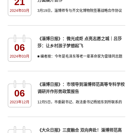
21
兴的乐章！活动现场，同学们用一支手势舞《强国有
我》，彰显了青年学子不忘初心、青春朝气永在的担
2024年03月
3月19日，淄博师专与齐文化博物院签署战略合作协议
当，帮助自闭症孩子在...
仪式在文德楼举行。双方今后就齐文化研究合作，共同
开发齐文化题材数字影视产品和文创产品，建设齐文化
文旅品牌，组建淄博师专蹴鞠队等八个方面进行全面合
《淄博日报》：微光成炬 点亮志愿之城｜吕莎
作。两家单位负责人，相关的处室、中心的负责人齐聚
06
莎：让乡村孩子梦想起飞
一堂，共商共论齐文化“两创”发展事宜。淄博师专校长高
霞表示，签署战略合作协议是双方携手并进、优势互
2024年03月
■ 编者按：今年是毛泽东等老一辈革命家为雷锋同志题
补、共谋发展的重要时...
词61周年。61年来，学雷锋活动在我市持续深入开展，
雷锋的名字家喻户晓，雷锋的事迹深入人心。实践证
明，无论时代如何变迁，雷锋精神永不过时，它与“奉
《淄博日报》：市领导到淄博师范高等专科学校
献、友爱、互助、进步”的志愿服务精神内核一致、一脉
06
调研并作形势政策报告
相承。2023年，淄博提出全力打造互助互爱的“志愿之
城”，无处不在的志愿服务活动，越来越多的身边“雷
2023年12月
12月5日，市委副书记、政法委书记杨旭东到所联系的
锋”，让这座“人好物...
淄博师范高等专科学校调研，并为学校师生作形势政策
报告。杨旭东实地考察学前教育学院综合实训中心和产
教融合实训基地建设施工现场等，详细了解学校办学历
《大众日报》三度融合 双向奔赴！淄博师范高
程、教学科研、人才培养和发展规划、项目建设等情