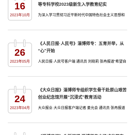
16
等专科学校2023级新生入学教育纪实
况，对学校各项工作给予肯定。随后，杨旭东围绕贯彻
落实习近平总书记关于高校思想政治工作的重要论述，
2023年10月
为深入学习贯彻习近平新时代中国特色社会主义思想和
结合淄博经济社会发展实际...
党的二十大精神，把贯彻落实全国高校思想政治工作会
议精神引向深入，通过思想引领助力新生扣好大学的第
一粒扣子，顺利完成角色转变，成长为德智体美劳全面
《人民日报·人民号》淄博师专：五育并举，从
发展的新时代大学生。淄博师范高等专科学校立足学校
26
“心”开始
特色，结合学生特点，融合教师授课与“线上+线下”新媒
体教育平台，通过“前置教育、集中教育、分类教育和深
2023年05月
人民日报·人民号客户端 通讯员 刘晓莉 张冉报道“希望自
化教育”，形成全...
己做一个充满阳光、内心强大的人”、“十个想法不如一个
行动，从5%的改变做起”… …这是淄博师范高等专科学
校组织的心理游园大闯关活动中挂在心愿树的祝福语，
《大众日报》淄博师专组织学生骨干赴原山艰苦
通过信任之旅、你画我猜、巧运乒乓、步步惊心、同舟
24
创业纪念馆开展“沉浸式”教育活动
共济、反向挑战、水杯吹气、智慧答题等活动，拉开了
2023年5·25心理健康活动月的序幕。通过内容丰富、形
2023年04月
大众报业·大众日报客户端记者 姜允会 通讯员 张冉报道
式多样，富有...
为教育引导青年学生坚定理想信念，传承弘扬艰苦奋斗
精神，4月8日，淄博师范高等专科学校组织学生代表赴
原山艰苦创业教育基地进行“沉浸式”教育活动。参加此次