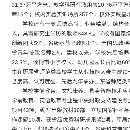
31.67万平方米，教学科研行政用房20.76万平
库16个；校内实验实训场所357个，校外实践基
学校建有一支师德高尚、业务精湛、结构合理
人，具有研究生学历的教师348人。学校有国家
创新团队5个；省级示范思政部1个。全国思政课
省青年技能名师2人。建校以来，学校先后培
23.3%，淄博市小学校长、幼儿园园长占比近6
生在历届省师范类高校学生从业技能大赛中成绩
誉度高、认可度强，先后九年承办山东省师范类高
学校学前教育、文旅康养、具身智能技术应
学前教育、英语教育专业是中央财政支持建设专
项目43项，编写出版教材38部。立项国家社科
作课题10项。获省级优秀科研成果奖2项，厅局级
中心1个，省级技术研发中心1个，省级科普专家