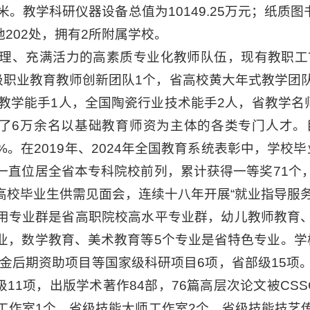
方米。教学科研仪器设备总值为10149.25万元；纸质图
地202处，拥有2所附属学校。
、充满活力的高素质专业化教师队伍，现有教职工71
级职业教育教师创新团队1个，省高校黄大年式教学团
教学能手1人，全国陶瓷行业技术能手2人，省教学名
养了6万余名以基础教育师资为主体的各类专门人才。
0%。在2019年、2024年全国教育系统表彰中，学
一直位居全省本专科院校前列，累计获得一等奖71个
校毕业生供需见面会，连续十八年开展“就业指导服务
用专业群是省高职院校高水平专业群，幼儿教师教育
业，数学教育、美术教育等5个专业是省特色专业。学
基金后期资助项目等国家级科研项目6项，省部级15项
11项，出版学术著作84部，76篇高层次论文被CSS
工作室1个，省级技能大师工作室2个，省级技能技艺