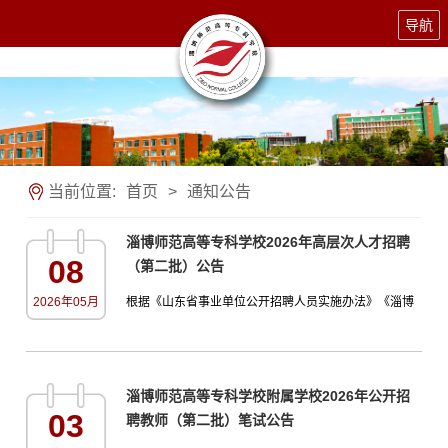
导航
当前位置:
首页
>
通知公告
淄博师范高等专科学校2026年高层次人才招聘
08
（第二批）公告
2026年05月
​根据《山东省事业单位公开招聘人员实施办法》《淄博
市职业院校专任教师考察招聘实施办法（试行）》和
《淄博师范高等专科学校高层次人才引进工作暂行办
法》等文件，结合学校实际，学校2026年拟面向社会公
淄博师范高等专科学校附属学校2026年公开招
开招聘高层次人才（第二批），现将有关事项公告如
03
聘教师（第二批）笔试公告
下：一、学校概况淄博师范高等专科学校是经教育部批
准，由淄博市人民政府主办的专科层次全日制普通高