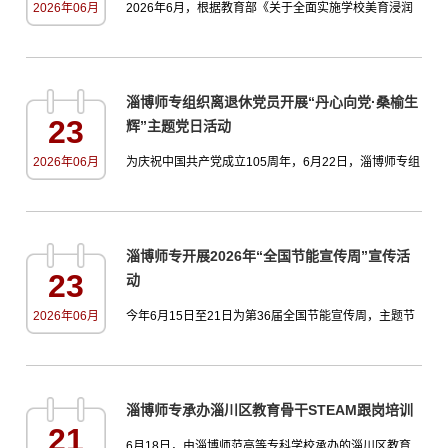
2026年06月
2026年6月，根据教育部《关于全面实施学校美育浸润
乡村风貌、涵养乡土...
行动的通知》（教体艺函〔2023〕5号）要求，山东省
教育厅组织开展2026年全省高雅艺术进校园活动优秀艺
术剧目遴选工作。经层层审核、严格评选，淄博师范高
淄博师专组织离退休党员开展“丹心向党·桑榆生
等专科学校行知合唱团成功入选本次山东省高雅艺术进
23
辉”主题党日活动
校园活动优秀艺术剧目，充分彰显了学校美育育人的扎
实成效与过硬艺术实力。行知合唱团为山东省首批高水
2026年06月
为庆祝中国共产党成立105周年，6月22日，淄博师专组
平、优秀大学生艺术团，2...
织离退休党员赴焦裕禄纪念馆、天下爹娘影像艺术馆开
展“丹心向党·桑榆生辉”主题党日活动。在焦裕禄纪念
馆，大家怀着崇敬的心情瞻仰焦裕禄雕像，面向党旗庄
淄博师专开展2026年“全国节能宣传周”宣传活
严宣誓，重温入党誓词，体悟“亲民爱民、艰苦奋斗、科
23
动
学求实、迎难而上、无私奉献”的焦裕禄精神。宣誓结束
后，离退休党总支书记秦延琏为老党员宋士利颁发“光荣
2026年06月
​今年6月15日至21日为第36届全国节能宣传周，主题节
在党50年”纪念...
能新起点，低碳向未来，为贯彻党的二十大和二十届历
次全会精神，落实习近平生态文明思想，紧扣“双碳”目
标、推进节约型绿色校园建设，由后勤管理处统筹，组
淄博师专承办淄川区教育骨干STEAM跟岗培训
织开展多层次、全覆盖节能宣传实践活动，切实强化师
21
生绿色节能意识。一、发布全校节能倡议书，营造全员
​6月18日，由淄博师范高等专科学校承办的淄川区教育