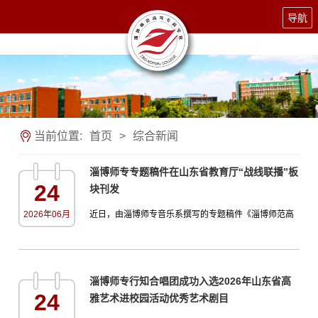
导航
当前位置:
首页
>
综合新闻
淄博师专专题稿件在山东省教育厅“战线联播”板
24
块刊发
2026年06月
近日，由淄博师专音乐系撰写的专题稿件《淄博师范高
等专科学校：实施美育浸润行动 打造乡村振兴“美育样
板”》，成功刊发于山东省教育厅战线联播板块，全方位
展现我校立足师范特色、以美育赋能乡村振兴的实践成
淄博师专行知合唱团成功入选2026年山东省高
效。作为山东省美育浸润行动计划试点高校，淄博师专
24
雅艺术进校园活动优秀艺术剧目
立足师范与美育专业优势，靶向破解乡村中小学美育师
资、课程薄弱难题。通过墙绘艺术、乡村美学规划美化