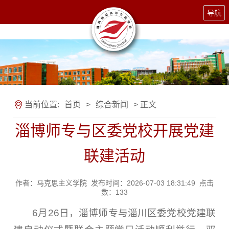
导航
当前位置:
首页
>
综合新闻
> 正文
淄博师专与区委党校开展党建
联建活动
作者：马克思主义学院 发布时间：2026-07-03 18:31:49 点击
数：
133
6月26日，淄博师专与淄川区委党校党建联