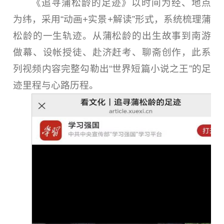
《追寻蒲松龄的足迹》以时间为经、地点
为纬，采用“动画+实景+解读”形式，系统梳理蒲
松龄的一生轨迹。从蒲松龄的出生故事到南游
做幕、设帐授徒、赴济赶考、聊斋创作，此系
列视频内容完整勾勒出“世界短篇小说之王”的足
迹里程与心路历程。