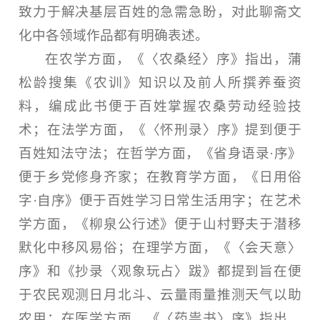
致力于解决基层百姓的急需急盼，对此聊斋文
化中各领域作品都有明确表述。
在农学方面，《〈农桑经〉序》指出，蒲
松龄搜集《农训》知识以及前人所撰养蚕资
料，编成此书便于百姓掌握农桑劳动经验技
术；在法学方面，《〈怀刑录〉序》提到便于
百姓知法守法；在哲学方面，《省身语录·序》
便于乡党修身齐家；在教育学方面，《日用俗
字·自序》便于百姓学习日常生活用字；在艺术
学方面，《柳泉公行述》便于山村野夫于潜移
默化中移风易俗；在理学方面，《〈会天意〉
序》和《抄录〈观象玩占〉跋》都提到旨在便
于农民观测日月北斗、云量雨量推测天气以助
农用；在医学方面，《〈药祟书〉序》指出，