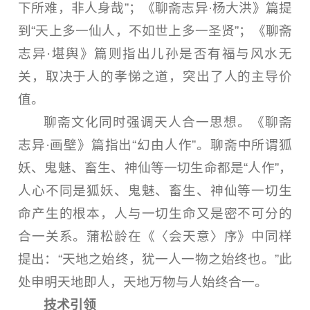
下所难，非人身哉”；《聊斋志异·杨大洪》篇提
到“天上多一仙人，不如世上多一圣贤”；《聊斋
志异·堪舆》篇则指出儿孙是否有福与风水无
关，取决于人的孝悌之道，突出了人的主导价
值。
聊斋文化同时强调天人合一思想。《聊斋
志异·画壁》篇指出“幻由人作”。聊斋中所谓狐
妖、鬼魅、畜生、神仙等一切生命都是“人作”，
人心不同是狐妖、鬼魅、畜生、神仙等一切生
命产生的根本，人与一切生命又是密不可分的
合一关系。蒲松龄在《〈会天意〉序》中同样
提出：“天地之始终，犹一人一物之始终也。”此
处申明天地即人，天地万物与人始终合一。
技术引领