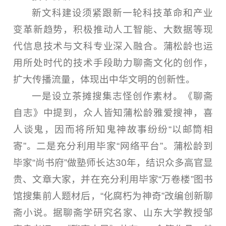
新文科建设须紧跟新一轮科技革命和产业
变革新趋势，积极推动人工智能、大数据等现
代信息技术与文科专业深入融合。蒲松龄也运
用所处时代的技术手段助力聊斋文化的创作，
扩大传播流量，体现出中华文明的创新性。
一是设立茶摊搜集志怪创作素材。《聊斋
自志》中提到，众人皆知蒲松龄雅爱搜神，喜
人谈鬼，因而将所知鬼神故事纷纷“以邮筒相
寄”。二是充分利用毕家“网络平台”。蒲松龄到
毕家“尚书府”做塾师长达30年，结识众多高官显
贵、文章大家，并在充分利用毕家“万卷楼”图书
馆搜集前人题材后，“化腐朽为神奇”改编创新聊
斋小说。据聊斋学研究名家、山东大学教授邹