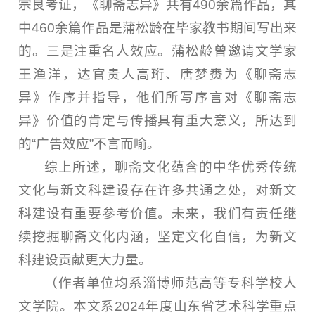
宗良考证，《聊斋志异》共有490余篇作品，其
中460余篇作品是蒲松龄在毕家教书期间写出来
的。三是注重名人效应。蒲松龄曾邀请文学家
王渔洋，达官贵人高珩、唐梦赉为《聊斋志
异》作序并指导，他们所写序言对《聊斋志
异》价值的肯定与传播具有重大意义，所达到
的“广告效应”不言而喻。
综上所述，聊斋文化蕴含的中华优秀传统
文化与新文科建设存在许多共通之处，对新文
科建设有重要参考价值。未来，我们有责任继
续挖掘聊斋文化内涵，坚定文化自信，为新文
科建设贡献更大力量。
（作者单位均系淄博师范高等专科学校人
文学院。本文系2024年度山东省艺术科学重点