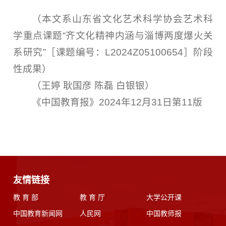
（本文系山东省文化艺术科学协会艺术科
学重点课题“齐文化精神内涵与淄博两度爆火关
系研究”［课题编号：L2024Z05100654］阶段
性成果）
（王婷 耿国彦 陈磊 白银银）
《中国教育报》2024年12月31日第11版
友情链接
教 育 部
教 育 厅
大学公开课
中国教育新闻网
人民网
中国教师报