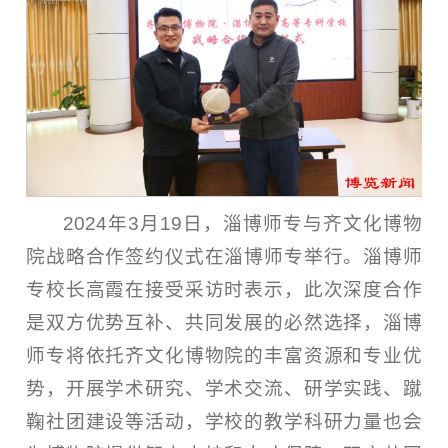
2024年3月19日，淄博师专与齐文化博物
院战略合作签约仪式在淄博师专举行。淄博师
专校长高霞在接受采访时表示，此次深度合作
是双方优势互补、共同发展的必然选择，淄博
师专将依托齐文化博物院的丰富资源和专业优
势，开展学术研究、学术交流、研学实践、蹴
鞠社团建设等活动，学校的教学科研力量也会