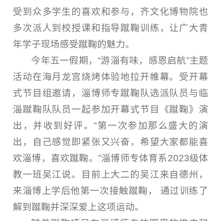
受到众多学生的喜欢和参与，齐文化博物院也
多次派人到校授课和指导蹴鞠训练，让广大青
年学子现场感受蹴鞠的魅力。
今年五一假期，“游淄有味，感恩启航”主题
活动在海月龙宫烧烤体验地拉开帷幕。受开幕
式节目组邀请，淄博师专蹴鞠队选派队员与临
淄蹴鞠队队员一起参加开幕式节目《蹴鞠》演
出，并收到好评。“第一次参加那么盛大的演
出，自己感觉即紧张又兴奋，希望大家都能喜
欢淄博，喜欢蹴鞠。”淄博师专体育系2023级体
教一班吴江说。目前上大二的吴江来自德州，
来淄博上学后他第一次接触蹴鞠， 通过训练了
解到蹴鞠并深深爱上这项运动。