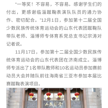
“一等奖！不容易，不容易。感谢学生们的
付出，更感谢临淄蹴鞠表演队队员的通力协
作、密切配合。”12月1日，参加第十二届全国
少数民族传统体育运动会的山东代表团蹴鞠队
带队老师、淄博师专体育系党总支书记宗涛对
记者说。
11月17日，参加第十二届全国少数民族传
统体育运动会的山东代表团在济南成立。淄博
师专派出了1名带队教师和10名运动员参加赛前
动员大会并随队前往海南省三亚市参加本届比
赛蹴鞠表演项目。