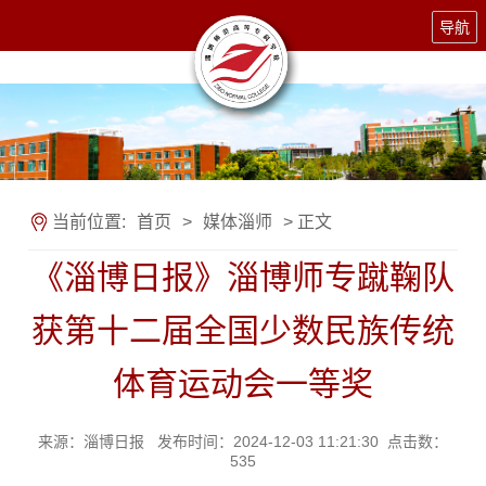
导航
当前位置:
首页
>
媒体淄师
> 正文
《淄博日报》淄博师专蹴鞠队
获第十二届全国少数民族传统
体育运动会一等奖
来源：淄博日报 发布时间：2024-12-03 11:21:30 点击数：
535