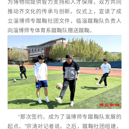
为博物院提供智力支持和人才保障，双方共同
推动齐文化的传承与创新。仪式上，宣读了成
立淄博师专蹴鞠社团文件，临淄蹴鞠队负责人
向淄博师专体育系蹴鞠队赠送蹴鞠。
“那次签约，成为了淄博师专蹴鞠队发展的
起点。”宗涛对记者说。之后，蹴鞠社团组建，