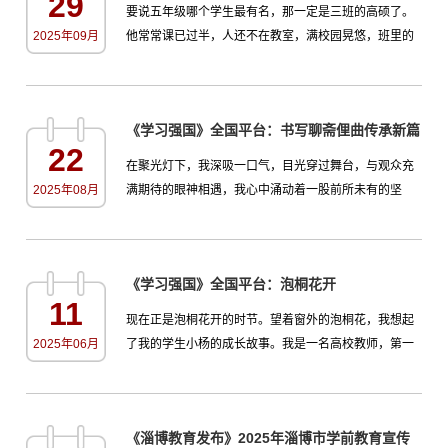
29
要说五年级哪个学生最有名，那一定是三班的高硕了。
2025年09月
他常常课已过半，人还不在教室，满校园晃悠，班里的
同学都叫他“逃课大王”。班主任夏老师天天找他找得焦头
烂额，而且他每次总能想出各种奇葩的理由：上厕所人
太多一直排不上，上完计算机课回教室迷路了……夏老
《学习强国》全国平台：书写聊斋俚曲传承新篇
师每次提到他就唉声叹气。这学期我一接手这个班的英
22
语课，夏老师就提前给我打了预防针。那节课，我正带
在聚光灯下，我深吸一口气，目光穿过舞台，与观众充
着学生们练习新学...
2025年08月
满期待的眼神相遇，我心中涌动着一股前所未有的坚
定。悠扬的聊斋俚曲曲调从我口中飘荡而出，每一个音
符都像是有了生命，在我喉间回旋，在我心中生长。这
一刻，我终于能够自信从容地将这份传承了数百年的文
《学习强国》全国平台：泡桐花开
化瑰宝，呈献给在场的每一个人。聊斋俚曲是国家级非
11
物质文化遗产。几年前，我刚接触聊斋俚曲时，心中充
现在正是泡桐花开的时节。望着窗外的泡桐花，我想起
满了不安。那独特的唱腔...
2025年06月
了我的学生小杨的成长故事。我是一名高校教师，第一
次见到学生小杨时，是他刚入学的那一天。他背着一个
大大的编织袋，穿着不合身的旧衣，拖着疲惫的身躯来
到学校。我当时了解到，他从宁夏独自坐了几天几夜的
《淄博教育发布》2025年淄博市学前教育宣传
火车，不舍得买卧铺票，下了火车又一路奔波，只为赶