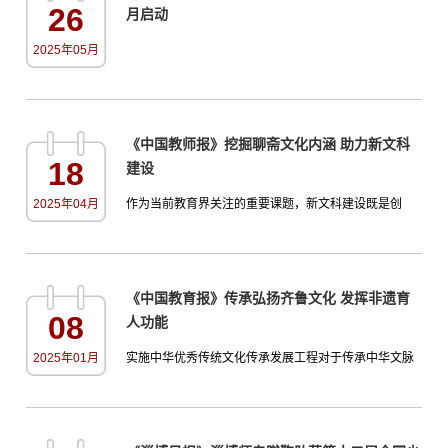
26
月启动
上开学报到的时间。看到他又疲惫又紧张的样子，我赶
紧帮他办理好入学手续...
2025年05月
《中国教师报》挖掘聊斋文化内涵 助力新文科
18
建设
2025年04月
作为当前教育界关注的重要课题，新文科建设既是创
新，又是对中华优秀传统文化的回归。因此，深入挖掘
中华优秀传统文化蕴含的内涵能够为新文科建设提供有
益借鉴。聊斋文化在跨界融合、问题导向、以人为本、
《中国教育报》传承弘扬齐鲁文化 发挥非遗育
技术引领四个方面对新文科建设具有重要参考价值，对
08
人功能
坚定文化自信大有裨益。本文将以聊斋文化为例对此进
行探析。跨界融合新文科的首要特征是淡化分科治学，
2025年01月
实施中华优秀传统文化传承发展工程对于传承中华文脉
致力于跨学科研究，尤其...
具有重要意义。淄博师范高等专科学校作为首批中华优
秀传统文化传承示范校，为建设具有齐鲁文化特色的校
园文化提供了不同角度、不同层面的指导和支持，搭建