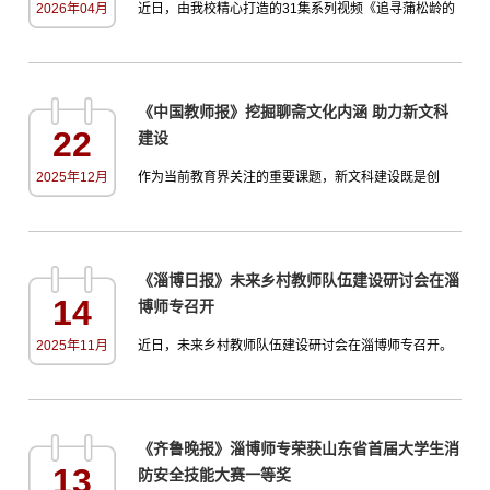
2026年04月
近日，由我校精心打造的31集系列视频《追寻蒲松龄的
洁、勤政、...
足迹》已正式上线“学习强国”山东学习平台。这是我校继
《读聊斋品教育》系列视频广受好评后，再次以数字化
手段推动聊斋文化传播的力作。《追寻蒲松龄的足迹》
《中国教师报》挖掘聊斋文化内涵 助力新文科
以时间为经、地点为纬，采用“动画+实景+解读”形式，
22
建设
系统梳理蒲松龄的一生轨迹。从蒲松龄的出生故事到南
游做幕、设帐授徒、赴济赶考、聊斋创作，此系列视频
2025年12月
作为当前教育界关注的重要课题，新文科建设既是创
内容完整勾勒出...
新，又是对中华优秀传统文化的回归。因此，深入挖掘
中华优秀传统文化蕴含的内涵能够为新文科建设提供有
益借鉴。聊斋文化在跨界融合、问题导向、以人为本、
《淄博日报》未来乡村教师队伍建设研讨会在淄
技术引领四个方面对新文科建设具有重要参考价值，对
14
博师专召开
坚定文化自信大有裨益。本文将以聊斋文化为例对此进
行探析。跨界融合新文科的首要特征是淡化分科治学，
2025年11月
近日，未来乡村教师队伍建设研讨会在淄博师专召开。
致力于跨学科研究，尤其...
本次研讨会以“未来乡村教师队伍发展与创新”为主题，旨
在深入探讨新时代乡村教师队伍建设面临的新任务，积
极探索未来乡村教师队伍发展的新路径。会议指出，乡
《齐鲁晚报》淄博师专荣获山东省首届大学生消
村教育振兴是乡村振兴的重要基石，教师是推动乡村教
13
防安全技能大赛一等奖
育发展的核心力量。要结合学龄人口变动趋势，持续完