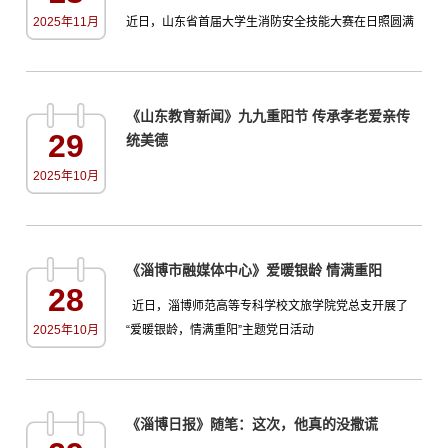
善教师培养与精准补充机制，落实并优化职称评聘、待
2025年11月
近日，山东省首届大学生消防安全技能大赛在日照圆满
遇保障等倾斜政策...
落幕。本次大赛由山东省教育厅与山东省消防救援总队
联合主办。淄博师专代表队凭借扎实的技能功底、出色
的临场发挥和紧密的团队协作，在激烈角逐中脱颖而
《山东教育新闻》九九重阳节 传承孝老爱亲传
出，荣获一等奖。本次大赛以“消防青春志，安全家国行”
29
统美德
为主题，围绕火灾防范、火灾处置、逃生自救互救等内
容设置了七大实战科目，高度模拟真实火场情境，全面
2025年10月
考验选手的消防知识...
《淄博市融媒体中心》爱暖银龄 情满重阳
28
近日，淄博师范高等专科学校文旅学院党总支开展了
2025年10月
“爱暖银龄，情满重阳”主题党日活动
《淄博日报》随笔：这次，他真的没撒谎