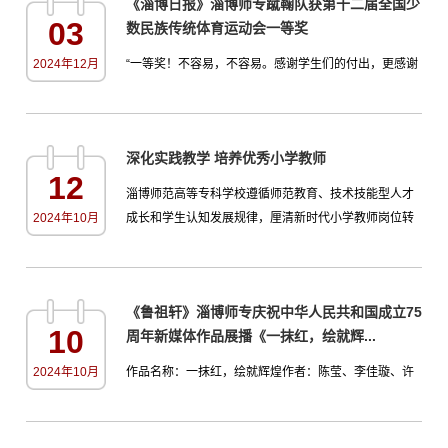
《淄博日报》淄博师专蹴鞠队获第十二届全国少
了独具特色的非遗文化平台，传承和弘扬非遗文化，充
03
数民族传统体育运动会一等奖
分发挥非物质文化遗产的育人功能。多维度探索教育新
路，创新学生非遗文化教育模式针对学校学生未来职业
2024年12月
“一等奖！不容易，不容易。感谢学生们的付出，更感谢
发展需要与学生知识结...
临淄蹴鞠表演队队员的通力协作、密切配合。”12月1
日，参加第十二届全国少数民族传统体育运动会的山东
代表团蹴鞠队带队老师、淄博师专体育系党总支书记宗
深化实践教学 培养优秀小学教师
涛对记者说。11月17日，参加第十二届全国少数民族传
12
统体育运动会的山东代表团在济南成立。淄博师专派出
​淄博师范高等专科学校遵循师范教育、技术技能型人才
了1名带队教师和10名运动员参加赛前动员大会并随队
2024年10月
成长和学生认知发展规律，厘清新时代小学教师岗位转
前往海南省三亚市参加...
型升级后的能力要求，结合学校定位、专业特色等，绘
制小学教育专业实践教学能力图谱，同时探索“三轨践学”
实践教学模式，建设循环诊改的实践教学能力提升机
《鲁祖轩》淄博师专庆祝中华人民共和国成立75
制。通过高校联合小学、基础教育管理部门，协调各部
10
周年新媒体作品展播《一抹红，绘就辉...
门关系，加强校外实习基地、校内实训室建设，“双师型”
教师队伍建设...
2024年10月
作品名称：一抹红，绘就辉煌作者：陈莹、李佳璇、许
丽丽1949年10月1日，北京天安门广场，三十万群众会
聚于此，在天安门的城楼上，毛泽东庄严宣布中华人民
共和国中央人民政府成立。自此，中国结束了一百多年