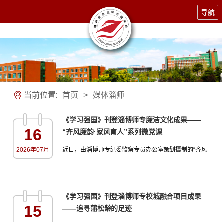
导航
当前位置:
首页
>
媒体淄师
《学习强国》刊登淄博师专廉洁文化成果——
16
“齐风廉韵·家风育人”系列微党课
2026年07月
近日，由淄博师专纪委监察专员办公室策划摄制的“齐风
廉韵·家风育人”系列微党课视频，相继在“学习强国”和党
建头条客户端平台上线推出，累计播放量已突破20余万
次，展示了新时代纪检监察干部的良好风貌，彰显了学
《学习强国》刊登淄博师专校城融合项目成果
校廉洁文化建设的积极成效。该系列微党课由4名纪检监
15
——追寻蒲松龄的足迹
察干部担任主讲人，聚焦晏婴、毕木、王渔洋、高珩四
位齐文化先贤，深入挖掘淄博历史名人家风中蕴含的“廉